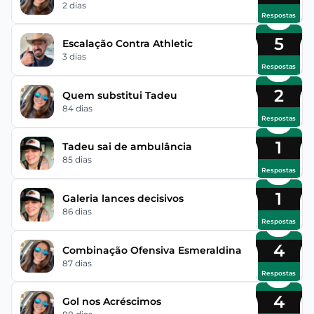
2 dias
Respostas
5
Escalação Contra Athletic
3 dias
Respostas
2
Quem substitui Tadeu
84 dias
Respostas
1
Tadeu sai de ambulância
85 dias
Respostas
1
Galeria lances decisivos
86 dias
Respostas
4
Combinação Ofensiva Esmeraldina
87 dias
Respostas
4
Gol nos Acréscimos