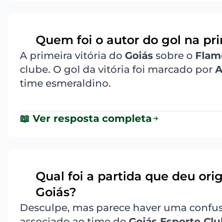
Quem foi o autor do gol na pr
7
A primeira vitória do
Goiás
sobre o
Flam
clube. O gol da vitória foi marcado por
A
time esmeraldino.
📖 Ver resposta completa
Qual foi a partida que deu ori
8
Goiás?
Desculpe, mas parece haver uma confus
associado ao time do
Goiás Esporte Cl