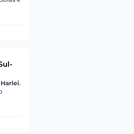
Sul-
i
Harlei
.
o