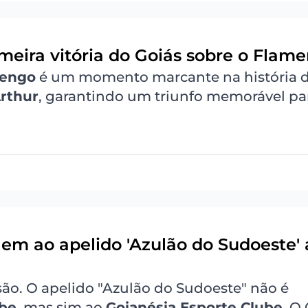
imeira vitória do Goiás sobre o Flam
engo
é um momento marcante na história 
rthur
, garantindo um triunfo memorável pa
gem ao apelido 'Azulão do Sudoeste'
ão. O apelido "Azulão do Sudoeste" não é
ube
, mas sim ao
Goianésia Esporte Clube
. O