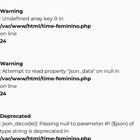
Warning
: Undefined array key 0 in
/var/www/html/time-feminino.php
on line
24
Warning
: Attempt to read property "json_data" on null in
/var/www/html/time-feminino.php
on line
24
Deprecated
: json_decode(): Passing null to parameter #1 ($json) of
type string is deprecated in
/var/www/html/time-feminino.php