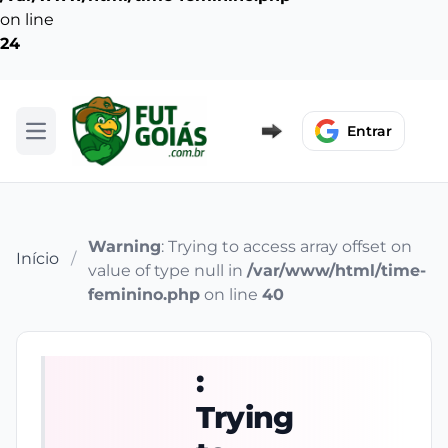
on line
24
Entrar
Abrir menu
Warning
: Trying to access array offset on
Início
/
value of type null in
/var/www/html/time-
feminino.php
on line
40
:
Trying