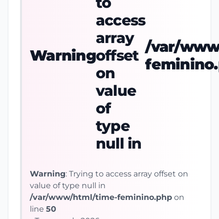
to
access
array
/var/www
Warning
offset
feminino
on
value
of
type
null in
Warning
: Trying to access array offset on
value of type null in
/var/www/html/time-feminino.php
on
line
50