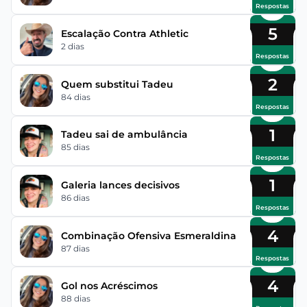
Respostas
5
Escalação Contra Athletic
2 dias
Respostas
2
Quem substitui Tadeu
84 dias
Respostas
1
Tadeu sai de ambulância
85 dias
Respostas
1
Galeria lances decisivos
86 dias
Respostas
4
Combinação Ofensiva Esmeraldina
87 dias
Respostas
4
Gol nos Acréscimos
88 dias