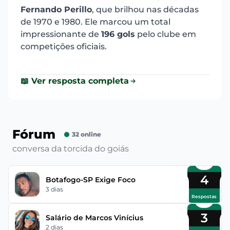
Fernando Perillo
, que brilhou nas décadas
de 1970 e 1980. Ele marcou um total
impressionante de
196 gols
pelo clube em
competições oficiais.
📖 Ver resposta completa
Fórum
32 online
conversa da torcida do goiás
4
Botafogo-SP Exige Foco
3 dias
Respostas
3
Salário de Marcos Vinícius
2 dias