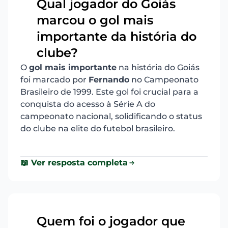
Qual jogador do Goiás
marcou o gol mais
18
importante da história do
clube?
O
gol mais importante
na história do Goiás
foi marcado por
Fernando
no Campeonato
Brasileiro de 1999. Este gol foi crucial para a
conquista do acesso à Série A do
campeonato nacional, solidificando o status
do clube na elite do futebol brasileiro.
📖 Ver resposta completa
Quem foi o jogador que