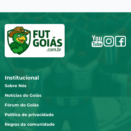
Institucional
Sobre Nós
Notícias do Goiás
Fórum do Goiás
Política de privacidade
Regras da comunidade