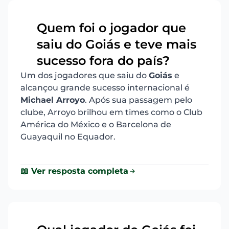
Quem foi o jogador que
saiu do Goiás e teve mais
7
sucesso fora do país?
Um dos jogadores que saiu do
Goiás
e
alcançou grande sucesso internacional é
Michael Arroyo
. Após sua passagem pelo
clube, Arroyo brilhou em times como o Club
América do México e o Barcelona de
Guayaquil no Equador.
📖 Ver resposta completa