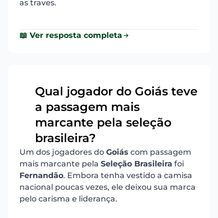
as traves.
📖 Ver resposta completa
Qual jogador do Goiás teve
a passagem mais
14
marcante pela seleção
brasileira?
Um dos jogadores do
Goiás
com passagem
mais marcante pela
Seleção Brasileira
foi
Fernandão
. Embora tenha vestido a camisa
nacional poucas vezes, ele deixou sua marca
pelo carisma e liderança.