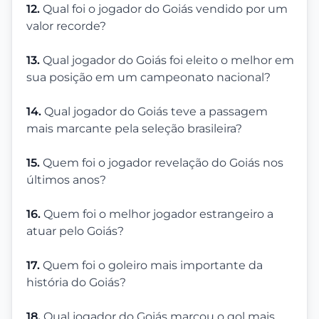
12.
Qual foi o jogador do Goiás vendido por um
valor recorde?
13.
Qual jogador do Goiás foi eleito o melhor em
sua posição em um campeonato nacional?
14.
Qual jogador do Goiás teve a passagem
mais marcante pela seleção brasileira?
15.
Quem foi o jogador revelação do Goiás nos
últimos anos?
16.
Quem foi o melhor jogador estrangeiro a
atuar pelo Goiás?
17.
Quem foi o goleiro mais importante da
história do Goiás?
18.
Qual jogador do Goiás marcou o gol mais