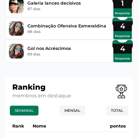
1
Galeria lances decisivos
87 dias
Respostas
4
Combinação Ofensiva Esmeraldina
88 dias
Respostas
4
Gol nos Acréscimos
89 dias
Respostas
Ranking
membros em destaque
SEMANAL
MENSAL
TOTAL
Rank
Nome
pontos