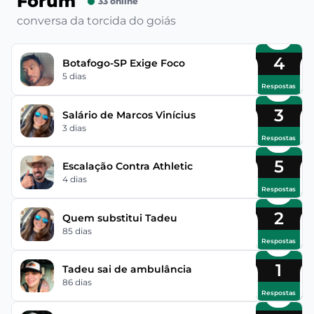
Fórum
33 online
conversa da torcida do goiás
4
Botafogo-SP Exige Foco
5 dias
Respostas
3
Salário de Marcos Vinícius
3 dias
Respostas
5
Escalação Contra Athletic
4 dias
Respostas
2
Quem substitui Tadeu
85 dias
Respostas
1
Tadeu sai de ambulância
86 dias
Respostas