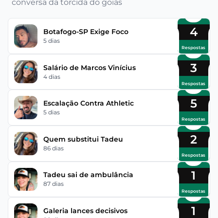
conversa da torcida do goiás
4
Botafogo-SP Exige Foco
5 dias
Respostas
3
Salário de Marcos Vinícius
4 dias
Respostas
5
Escalação Contra Athletic
5 dias
Respostas
2
Quem substitui Tadeu
86 dias
Respostas
1
Tadeu sai de ambulância
87 dias
Respostas
1
Galeria lances decisivos