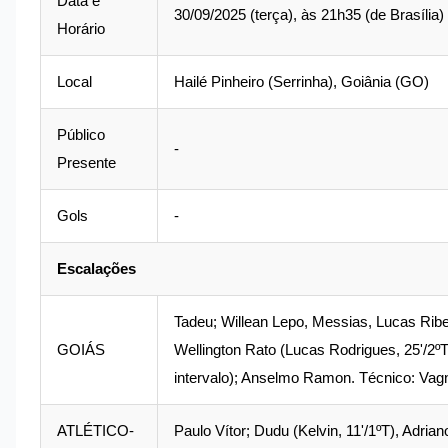
Data e
30/09/2025 (terça), às 21h35 (de Brasília)
Horário
Local
Hailé Pinheiro (Serrinha), Goiânia (GO)
Público
-
Presente
Gols
-
Escalações
Tadeu; Willean Lepo, Messias, Lucas Ribe
GOIÁS
Wellington Rato (Lucas Rodrigues, 25'/2ºT
intervalo); Anselmo Ramon. Técnico: Vag
ATLÉTICO-
Paulo Vítor; Dudu (Kelvin, 11'/1ºT), Adri