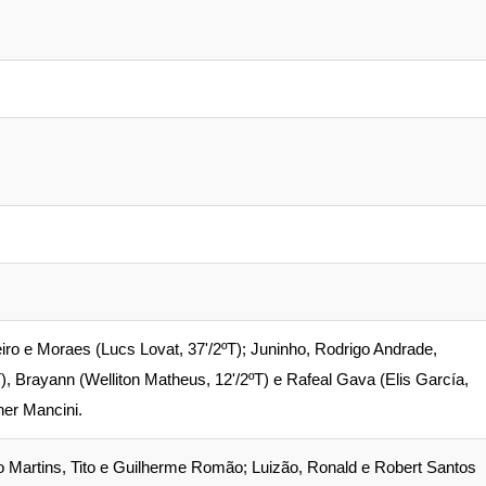
iro e Moraes (Lucs Lovat, 37'/2ºT); Juninho, Rodrigo Andrade,
), Brayann (Welliton Matheus, 12'/2ºT) e Rafeal Gava (Elis García,
ner Mancini.
ano Martins, Tito e Guilherme Romão; Luizão, Ronald e Robert Santos