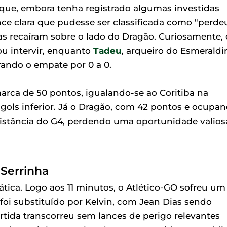
 que, embora tenha registrado algumas investidas
e clara que pudesse ser classificada como "perde
vas recaíram sobre o lado do Dragão. Curiosamente, 
ou intervir, enquanto
Tadeu
, arqueiro do Esmeraldi
ando o empate por 0 a 0.
arca de 50 pontos, igualando-se ao Coritiba na
ols inferior. Já o Dragão, com 42 pontos e ocupa
distância do G4, perdendo uma oportunidade valios
Serrinha
pática. Logo aos 11 minutos, o Atlético-GO sofreu um
 foi substituído por Kelvin, com Jean Dias sendo
artida transcorreu sem lances de perigo relevantes