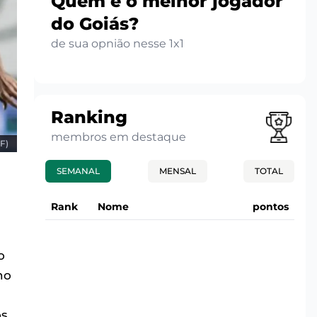
Quem é o melhor jogador
do Goiás?
de sua opnião nesse 1x1
Ranking
membros em destaque
IF)
SEMANAL
MENSAL
TOTAL
Rank
Nome
pontos
o
no
s,