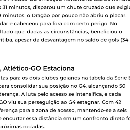
s 31 minutos, disparou um chute cruzado que exigi
3 minutos, o Dragão por pouco não abriu o placar,
ar e cabeceou para fora com certo perigo. No
ltado que, dadas as circunstâncias, beneficiou o
itiba, apesar da desvantagem no saldo de gols (34
, Atlético-GO Estaciona
as para os dois clubes goianos na tabela da Série 
 para consolidar sua posição no G4, alcançando 50
rança. A luta pelo acesso se intensifica, e cada
co-GO viu sua perseguição ao G4 estagnar. Com 42
ferença para a zona de acesso, mantendo-se a seis
 encurtar essa distância em um confronto direto fo
próximas rodadas.