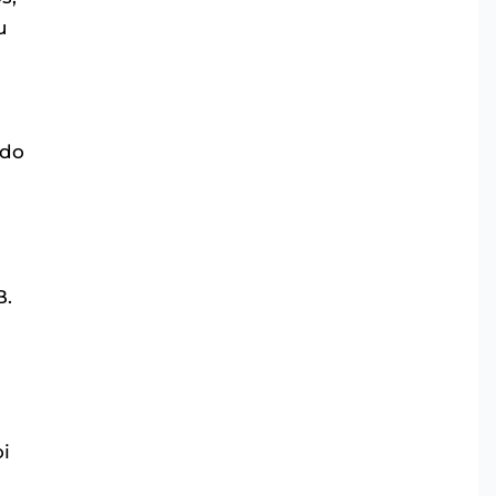
u
 do
B.
i