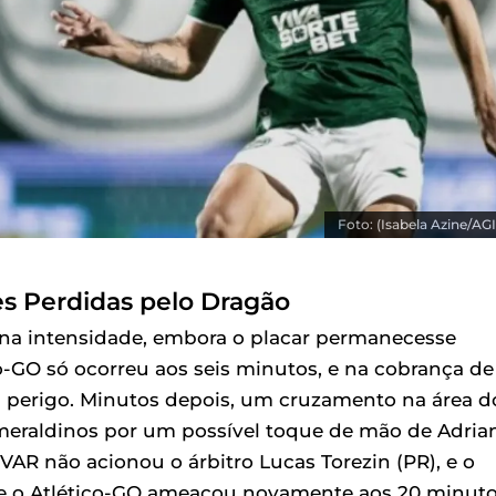
Foto: (Isabela Azine/AG
s Perdidas pelo Dragão
na intensidade, embora o placar permanecesse
co-GO só ocorreu aos seis minutos, e na cobrança de
 perigo. Minutos depois, um cruzamento na área d
smeraldinos por um possível toque de mão de Adria
VAR não acionou o árbitro Lucas Torezin (PR), e o
a, e o Atlético-GO ameaçou novamente aos 20 minuto