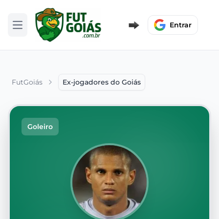
Entrar
Abrir menu
FutGoiás
Ex-jogadores do Goiás
Goleiro