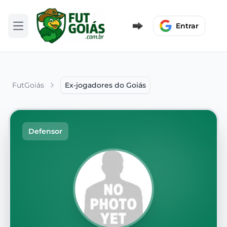
Entrar
Abrir menu
FutGoiás
Ex-jogadores do Goiás
Defensor