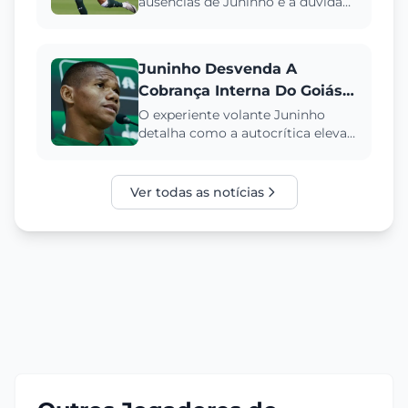
ausências de Juninho e a dúvida
de Pedrinho no Goiás, e como
Vagner Mancini pode ajustar o ...
Juninho Desvenda A
Cobrança Interna Do Goiás
Na Liderança Da Série B
O experiente volante Juninho
detalha como a autocrítica eleva
o patamar do Goiás, mesmo na
ponta da Série B. Entenda a m...
Ver todas as notícias