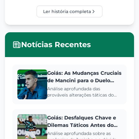
Ler história completa
Notícias Recentes
Goiás: As Mudanças Cruciais
de Mancini para o Duelo
com América-MG na Série B
Análise aprofundada das
prováveis alterações táticas do
Goiás sob Vagner Mancini para o
confronto decisivo contra o
Amér...
Goiás: Desfalques Chave e
Dilemas Táticos Antes do
Clássico Goiano
Análise aprofundada sobre as