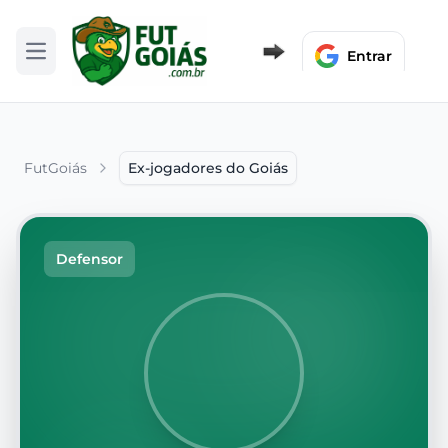
Entrar
Abrir menu
FutGoiás
Ex-jogadores do Goiás
Defensor