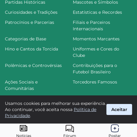
Partidas Históricas
Mascotes e Símbolos
Curiosidades e Tradições
Estatísticas e Recordes
Patrocínios e Parcerias
Filiais e Parceiros
Internacionais
Categorias de Base
Momentos Marcantes
Hino e Cantos da Torcida
Uniformes e Cores do
Clube
Polêmicas e Controvérsias
Contribuições para o
Futebol Brasileiro
Ações Sociais e
Torcedores Famosos
Comunitárias
Usamos cookies para melhorar sua experiência.
Ao continuar, você aceita nossa
Política de
Aceitar
FutGoiás
Privacidade
.
suporte@futgoias.com.br
© 2026 FutGoiás. Todos os direitos reservados.
Notícias
Fórum
Postar