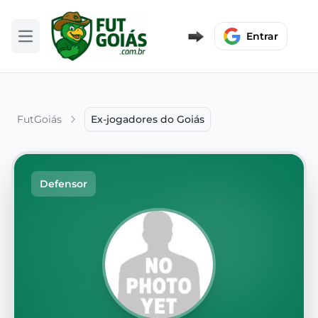
Entrar
Abrir menu
FutGoiás
Ex-jogadores do Goiás
Defensor