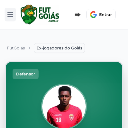
Entrar
Abrir menu
FutGoiás
Ex-jogadores do Goiás
Defensor