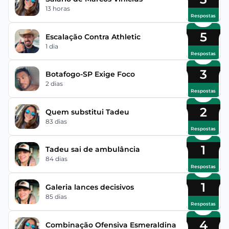
13 horas
Respostas
5
Escalação Contra Athletic
1 dia
Respostas
3
Botafogo-SP Exige Foco
2 dias
Respostas
2
Quem substitui Tadeu
83 dias
Respostas
1
Tadeu sai de ambulância
84 dias
Respostas
1
Galeria lances decisivos
85 dias
Respostas
4
Combinação Ofensiva Esmeraldina