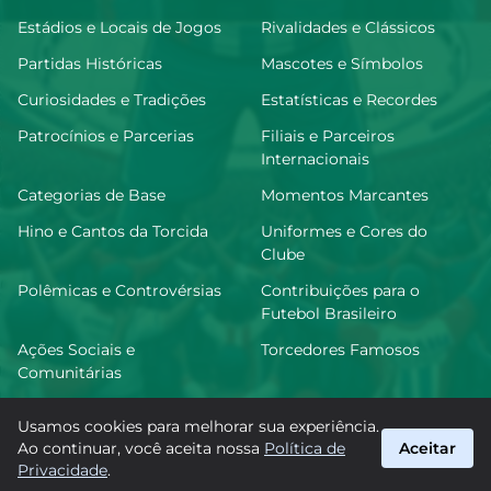
Estádios e Locais de Jogos
Rivalidades e Clássicos
Partidas Históricas
Mascotes e Símbolos
Curiosidades e Tradições
Estatísticas e Recordes
Patrocínios e Parcerias
Filiais e Parceiros
Internacionais
Categorias de Base
Momentos Marcantes
Hino e Cantos da Torcida
Uniformes e Cores do
Clube
Polêmicas e Controvérsias
Contribuições para o
Futebol Brasileiro
Ações Sociais e
Torcedores Famosos
Comunitárias
Usamos cookies para melhorar sua experiência.
Ao continuar, você aceita nossa
Política de
Aceitar
FutGoiás
Privacidade
.
suporte@futgoias.com.br