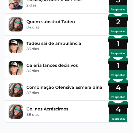
2 dias
Respostas
2
Quem substitui Tadeu
84 dias
Respostas
1
Tadeu sai de ambulância
85 dias
Respostas
1
Galeria lances decisivos
86 dias
Respostas
4
Combinação Ofensiva Esmeraldina
87 dias
Respostas
4
Gol nos Acréscimos
88 dias
Respostas