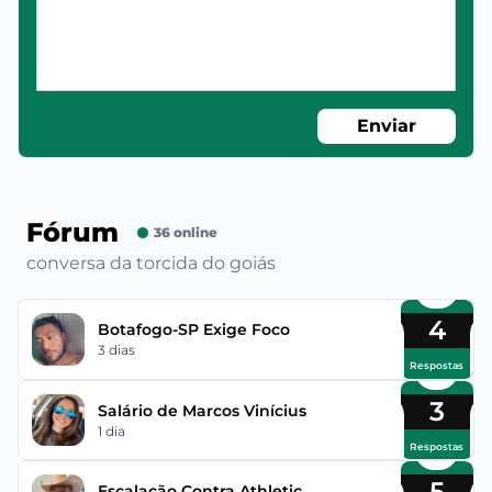
Enviar
Fórum
36 online
conversa da torcida do goiás
4
Botafogo-SP Exige Foco
3 dias
Respostas
3
Salário de Marcos Vinícius
1 dia
Respostas
5
Escalação Contra Athletic