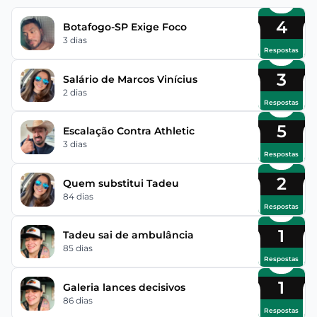
4
Botafogo-SP Exige Foco
3 dias
Respostas
3
Salário de Marcos Vinícius
2 dias
Respostas
5
Escalação Contra Athletic
3 dias
Respostas
2
Quem substitui Tadeu
84 dias
Respostas
1
Tadeu sai de ambulância
85 dias
Respostas
1
Galeria lances decisivos
86 dias
Respostas