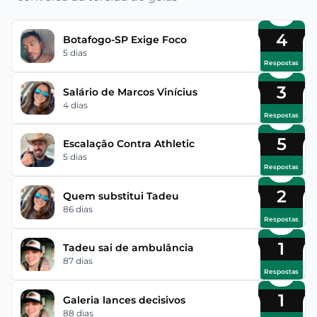
4
Botafogo-SP Exige Foco
5 dias
Respostas
3
Salário de Marcos Vinícius
4 dias
Respostas
5
Escalação Contra Athletic
5 dias
Respostas
2
Quem substitui Tadeu
86 dias
Respostas
1
Tadeu sai de ambulância
87 dias
Respostas
1
Galeria lances decisivos
88 dias