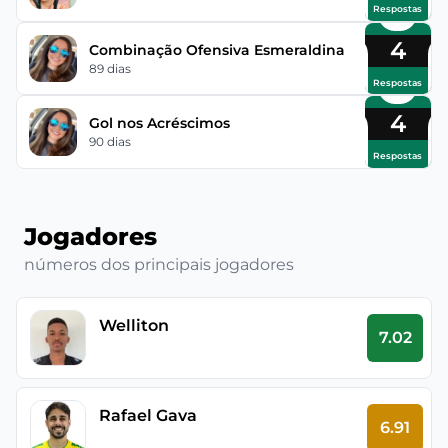
Respostas
4
Combinação Ofensiva Esmeraldina
89 dias
Respostas
4
Gol nos Acréscimos
90 dias
Respostas
Jogadores
números dos principais jogadores
Welliton
7.02
Rafael Gava
6.91