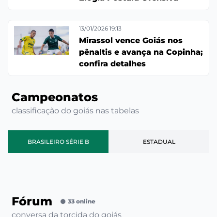
13/01/2026 19:13
Mirassol vence Goiás nos
pênaltis e avança na Copinha;
confira detalhes
Campeonatos
classificação do goiás nas tabelas
BRASILEIRO SÉRIE B
ESTADUAL
Fórum
33 online
conversa da torcida do goiás