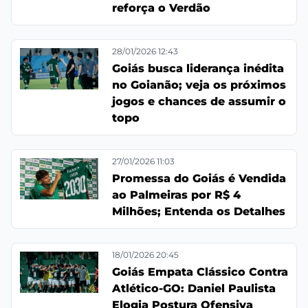
reforça o Verdão
28/01/2026 12:43
Goiás busca liderança inédita
no Goianão; veja os próximos
jogos e chances de assumir o
topo
27/01/2026 11:03
Promessa do Goiás é Vendida
ao Palmeiras por R$ 4
Milhões; Entenda os Detalhes
18/01/2026 20:45
Goiás Empata Clássico Contra
Atlético-GO: Daniel Paulista
Elogia Postura Ofensiva