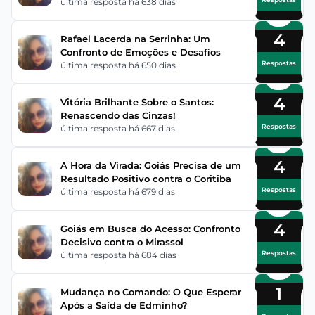
última resposta há 638 dias
4
Rafael Lacerda na Serrinha: Um
Confronto de Emoções e Desafios
Respostas
última resposta há 650 dias
4
Vitória Brilhante Sobre o Santos:
Renascendo das Cinzas!
Respostas
última resposta há 667 dias
4
A Hora da Virada: Goiás Precisa de um
Resultado Positivo contra o Coritiba
Respostas
última resposta há 679 dias
4
Goiás em Busca do Acesso: Confronto
Decisivo contra o Mirassol
Respostas
última resposta há 684 dias
1
Mudança no Comando: O Que Esperar
Após a Saída de Edminho?