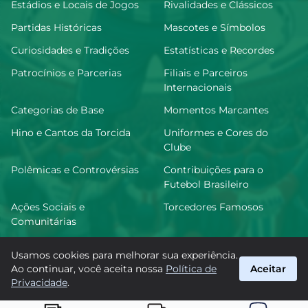
Estádios e Locais de Jogos
Rivalidades e Clássicos
Partidas Históricas
Mascotes e Símbolos
Curiosidades e Tradições
Estatísticas e Recordes
Patrocínios e Parcerias
Filiais e Parceiros
Internacionais
Categorias de Base
Momentos Marcantes
Hino e Cantos da Torcida
Uniformes e Cores do
Clube
Polêmicas e Controvérsias
Contribuições para o
Futebol Brasileiro
Ações Sociais e
Torcedores Famosos
Comunitárias
Usamos cookies para melhorar sua experiência.
Ao continuar, você aceita nossa
Política de
Aceitar
FutGoiás
Privacidade
.
suporte@futgoias.com.br