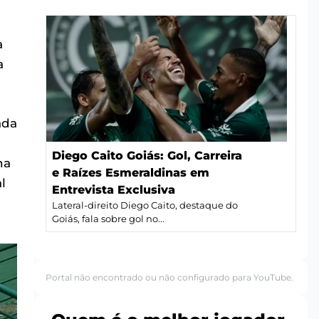
a
a
ada
Diego Caito Goiás: Gol, Carreira
na
e Raízes Esmeraldinas em
l
Entrevista Exclusiva
Lateral-direito Diego Caito, destaque do
Goiás, fala sobre gol no...
Portal não encontrado ou não configurado para YouTube.