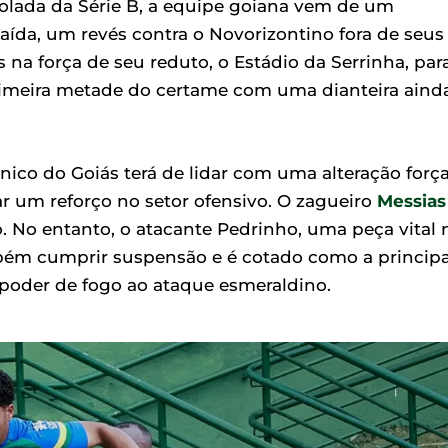
solada da Série B, a equipe goiana vem de um
ída, um revés contra o Novorizontino fora de seus
 na força de seu reduto, o Estádio da Serrinha, par
primeira metade do certame com uma dianteira aind
écnico do Goiás terá de lidar com uma alteração forç
r um reforço no setor ofensivo. O zagueiro
Messias
. No entanto, o atacante Pedrinho, uma peça vital 
bém cumprir suspensão e é cotado como a principa
 poder de fogo ao ataque esmeraldino.