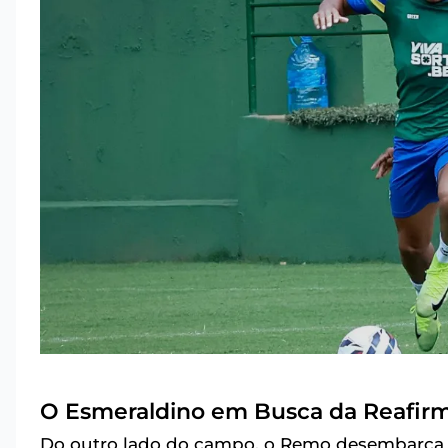
O Esmeraldino em Busca da Reafirm
Do outro lado do campo, o Remo desembarca e