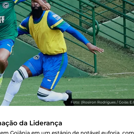
Foto: (Rosiron Rodrigues / Goiás E.
ação da Liderança
m Goiânia em um estágio de notável euforia, com