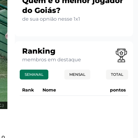
Quem é o melhor jogador
do Goiás?
de sua opnião nesse 1x1
Ranking
membros em destaque
SEMANAL
MENSAL
TOTAL
Rank
Nome
pontos
C.)
 o