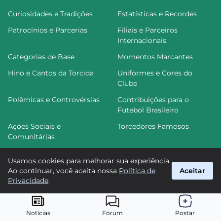
Curiosidades e Tradições
Estatísticas e Recordes
Patrocínios e Parcerias
Filiais e Parceiros
Internacionais
Categorias de Base
Momentos Marcantes
Hino e Cantos da Torcida
Uniformes e Cores do
Clube
Polêmicas e Controvérsias
Contribuições para o
Futebol Brasileiro
Ações Sociais e
Torcedores Famosos
Comunitárias
Usamos cookies para melhorar sua experiência.
Ao continuar, você aceita nossa
Política de
Aceitar
FutGoiás
Privacidade
.
suporte@futgoias.com.br
© 2026 FutGoiás. Todos os direitos reservados.
Notícias
Fórum
Postar