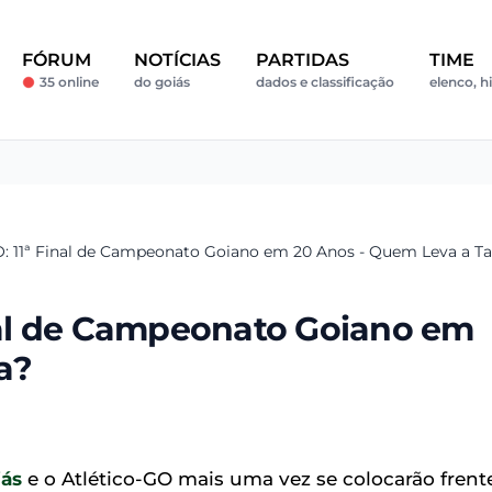
FÓRUM
NOTÍCIAS
PARTIDAS
TIME
35 online
do goiás
dados e classificação
elenco, hi
GO: 11ª Final de Campeonato Goiano em 20 Anos - Quem Leva a T
inal de Campeonato Goiano em
a?
iás
e o Atlético-GO mais uma vez se colocarão frent