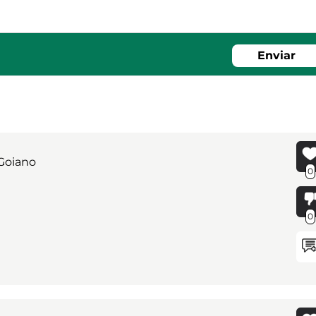
Enviar
 Goiano
0
0