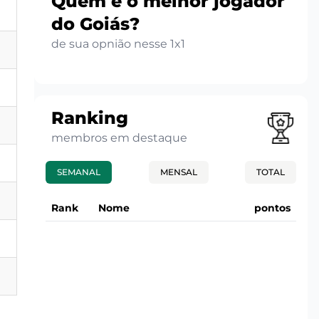
Quem é o melhor jogador
do Goiás?
de sua opnião nesse 1x1
Ranking
membros em destaque
SEMANAL
MENSAL
TOTAL
Rank
Nome
pontos