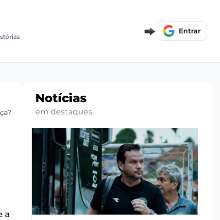
Entrar
stórias
Notícias
em destaques
aça?
e a