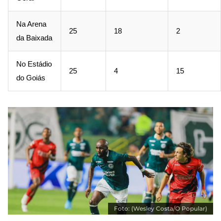
Na Arena
25
18
2
da Baixada
No Estádio
25
4
15
do Goiás
Foto: (Wesley Costa/O Popular)