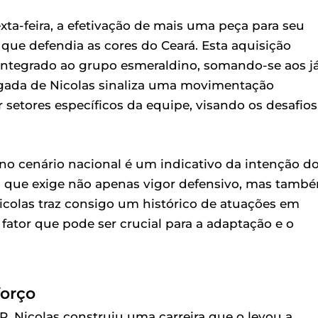
ta-feira, a efetivação de mais uma peça para seu
, que defendia as cores do Ceará. Esta aquisição
 integrado ao grupo esmeraldino, somando-se aos j
gada de Nicolas sinaliza uma movimentação
ar setores específicos da equipe, visando os desafios
no cenário nacional é um indicativo da intenção d
ão que exige não apenas vigor defensivo, mas tamb
icolas traz consigo um histórico de atuações em
 fator que pode ser crucial para a adaptação e o
forço
R, Nicolas construiu uma carreira que o levou a