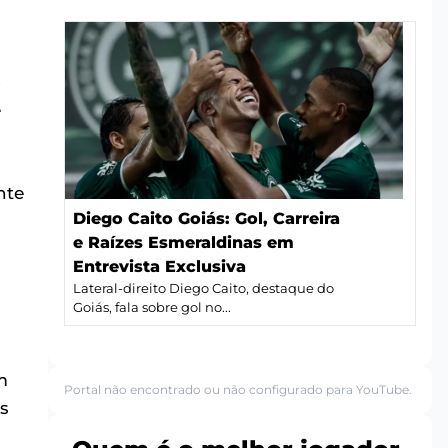
o
e
nte
Diego Caito Goiás: Gol, Carreira
e Raízes Esmeraldinas em
Entrevista Exclusiva
Lateral-direito Diego Caito, destaque do
Goiás, fala sobre gol no...
m
Portal não encontrado ou não configurado para YouTube.
s