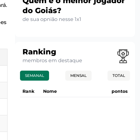
Quem é o melhor jogador
rá.
do Goiás?
de sua opnião nesse 1x1
bes
Ranking
membros em destaque
SEMANAL
MENSAL
TOTAL
Rank
Nome
pontos