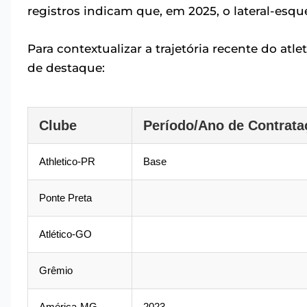
registros indicam que, em 2025, o lateral-esq
Para contextualizar a trajetória recente do a
de destaque:
Clube
Período/Ano de Contrata
Athletico-PR
Base
Ponte Preta
Atlético-GO
Grêmio
América-MG
2023