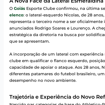
A Nova Face da Lateral Esmeraldina
O
Goiás
Esporte Clube confirmou, na última sex
elenco
: o lateral-esquerdo Nicolas, de 28 anos
representa o terceiro nome a ser oficialmente
anunciados Rodrigo Soares e Lourenço. A che
estratégica da diretoria na busca por solidific
que se apresentam.
A incorporação de um lateral com experiência 
clube em qualificar o flanco esquerdo, posiç
capacidade de apoiar o ataque. Aos 28 anos, N
diferentes patamares do futebol brasileiro, um
desempenho no novo ambiente.
Trajetória e Experiência do Novo Re
Nascido nas categorias de base do Athletico-P