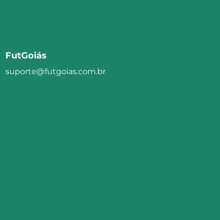
FutGoiás
suporte@futgoias.com.br