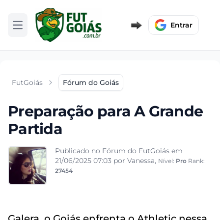
Entrar
Abrir menu
FutGoiás
Fórum do Goiás
Preparação para A Grande
Partida
Publicado no Fórum do FutGoiás em
21/06/2025 07:03
por Vanessa,
Nível:
Pro
Rank:
27454
Galera, o Goiás enfrenta o Athletic nessa