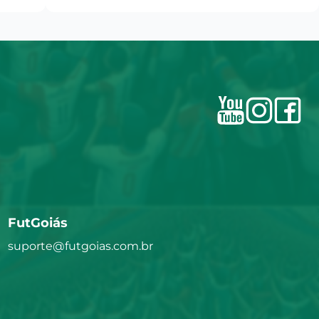
FutGoiás
suporte@futgoias.com.br