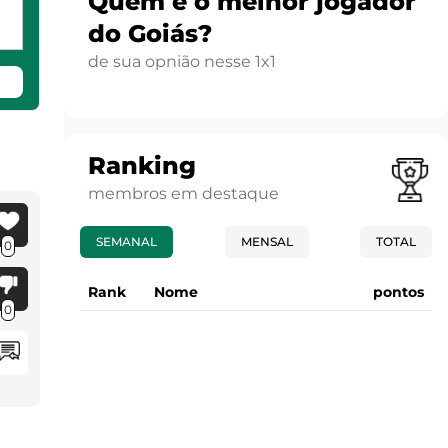
Quem é o melhor jogador
do Goiás?
de sua opnião nesse 1x1
Ranking
membros em destaque
SEMANAL
MENSAL
TOTAL
0
Rank
Nome
pontos
0