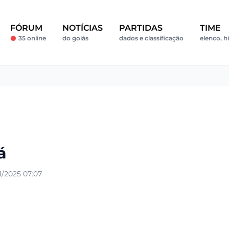
FÓRUM
NOTÍCIAS
PARTIDAS
TIME
35 online
do goiás
dados e classificação
elenco, hi
á
/2025 07:07