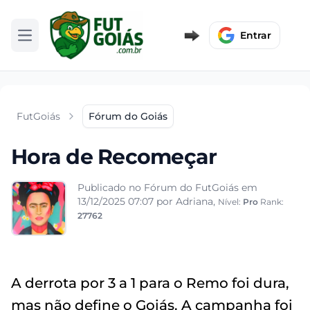
Entrar
Abrir menu
FutGoiás
Fórum do Goiás
Hora de Recomeçar
Publicado no Fórum do FutGoiás em
13/12/2025 07:07
por Adriana,
Nível:
Pro
Rank:
27762
A derrota por 3 a 1 para o Remo foi dura,
mas não define o Goiás. A campanha foi