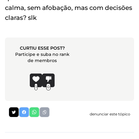
calma, sem afobação, mas com decisões
claras? slk
CURTIU ESSE POST?
Participe e suba no rank
de membros
1
0
denunciar este tópico