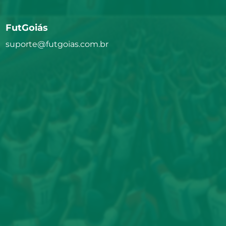
FutGoiás
suporte@futgoias.com.br