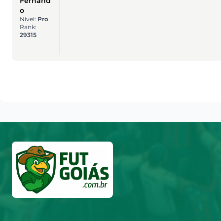
Fernand
o
Nível:
Pro
Rank:
29315