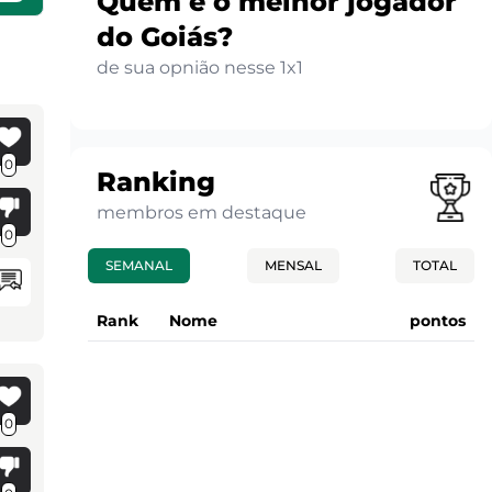
Quem é o melhor jogador
do Goiás?
de sua opnião nesse 1x1
0
Ranking
membros em destaque
0
SEMANAL
MENSAL
TOTAL
Rank
Nome
pontos
0